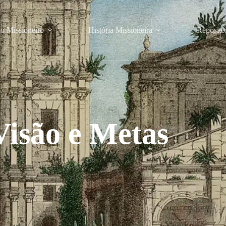
o Missioneiro
História Missioneira
Repositó
Visão e Metas